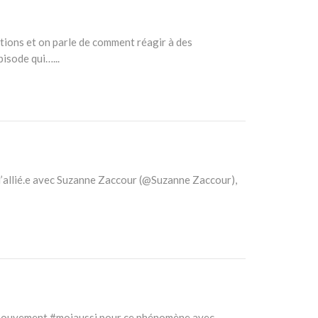
ations et on parle de comment réagir à des
isode qui…...
 d’allié.e avec Suzanne Zaccour (@Suzanne Zaccour),
 un mouvement #moiaussi pour ce phénomène avec