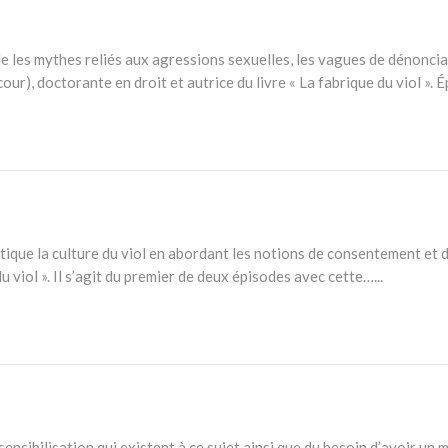
rde les mythes reliés aux agressions sexuelles, les vagues de dénonci
, doctorante en droit et autrice du livre « La fabrique du viol ». Ép
ortique la culture du viol en abordant les notions de consentement et
u viol ». Il s’agit du premier de deux épisodes avec cette…...
sensibilisation qui existent à ce sujet ainsi que du besoin d’avoir