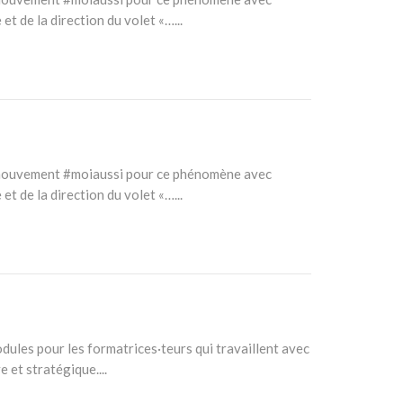
 de la direction du volet «…...
 un mouvement #moiaussi pour ce phénomène avec
 de la direction du volet «…...
ules pour les formatrices·teurs qui travaillent avec
 et stratégique....