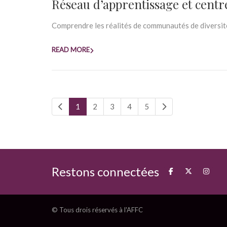
Réseau d’apprentissage et centr
Comprendre les réalités de communautés de diversité
READ MORE
1
2
3
4
5
Restons connectées
© Tous drois réservés à l'AFFC