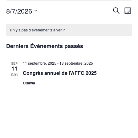
Rech
8/7/2026
Nav
Recherche
Mois
et
de
Sélectionnez
Calendrier
une
navig
vu
Il n’y a pas d’évènements à venir.
de
date.
de
Év
Évènements
Derniers Évènements passés
vues
Évèn
11 septembre, 2025
-
13 septembre, 2025
SEP
11
Congrès annuel de l’AFFC 2025
2025
Ottawa