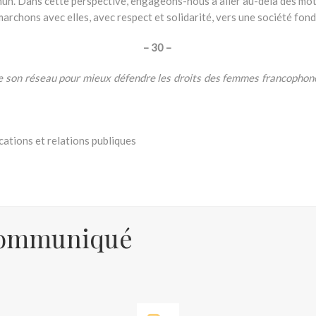
ommun. Dans cette perspective, engageons-nous à aller au-delà des 
rchons avec elles, avec respect et solidarité, vers une société fondée 
– 30 –
e son réseau pour mieux défendre les droits des femmes francophones
tions et relations publiques
 communiqué