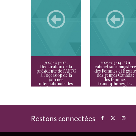
2025-03-07 :
2025-03-14 : Un
Déclaration de la
cabinet sans ministère
présidente de l’AFFC
des Femmes et Égalité
à l’occasion de la
des genres Canada :
journée
les femmes
internationale des
francophones, les
droits des femmes
grandes oubliées
Restons connectées