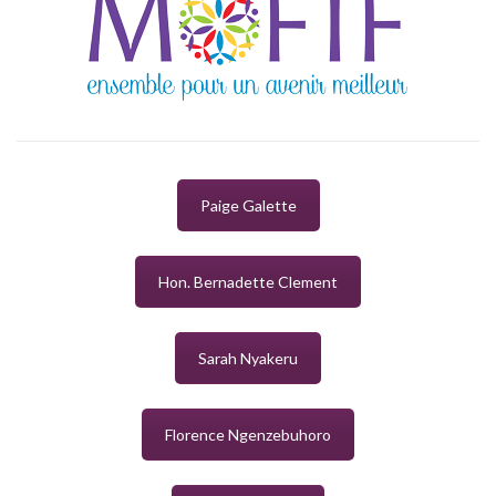
Paige Galette
Hon. Bernadette Clement
Sarah Nyakeru
Florence Ngenzebuhoro