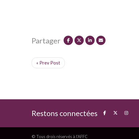
Partager
« Prev Post
Restons connectées
© Tous drois réservés à l'AFFC